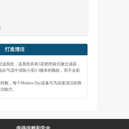
容
打造清洁
Seal®微过滤系统，该系统具有5层密闭袋式微过滤器，
地从气流中清除小至0.3微米的颗粒，而不会影
数，每个Modern Day设备可为深度清洁的商
清洁能力。
值得信赖和安全