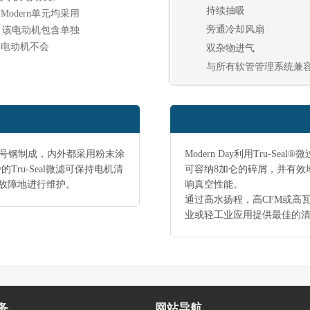
持续抽吸
Modern单元均采用
旁通冷却风扇
机，该电动机包含单独
保电动机不会
双杂物进气
与所有软管管理系统兼
和20号钢制成，内外都采用粉末涂
Modern Day利用Tru-
的Tru-Seal微滤可保持电机清
可容纳8加仑的碎屑，并有效
故障地进行维护。
响真空性能。
通过高水扬程，高CFM或高瓦特
业或轻工业应用提供最佳的
务
网站导航