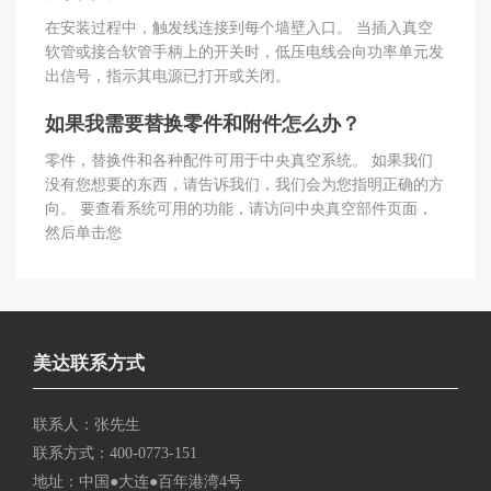
在安装过程中，触发线连接到每个墙壁入口。 当插入真空
软管或接合软管手柄上的开关时，低压电线会向功率单元发
出信号，指示其电源已打开或关闭。
如果我需要替换零件和附件怎么办？
零件，替换件和各种配件可用于中央真空系统。 如果我们
没有您想要的东西，请告诉我们，我们会为您指明正确的方
向。 要查看系统可用的功能，请访问中央真空部件页面，
然后单击您
美达联系方式
联系人：张先生
联系方式：400-0773-151
地址：中国●大连●百年港湾4号