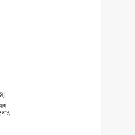
列
销商
号可选