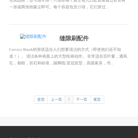
论其品牌，型号或年份！只需在每个真空墙入口处直接通过软管将
一张或两张纸吸尘即可。每个容器包含25张，它们穿过...
缝隙刷配件
Crevice Brush的形状适合人们想要清洁的方式（即使他们还不知
道！）。 清洁各种表面上的大型绘画动作。 非常适合百叶窗，通风
孔，相框，岩石和砖墙，踢脚线/皇冠造型，高级家具，书...
首页
上一页
1
下一页
尾页