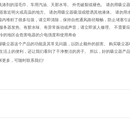
剂的湿毛巾、车用汽油、天那水等。 外壳破裂或褪色。 请勿用吸尘器
器靠近明火或高温的地方。 请勿用吸尘器吸湿或喷洒其他液体。 请勿用
箱内堆积了很多垃圾，请立即清除，保持自然通风路径顺畅，防止堵塞引
服务器发热、有胶水味、有异常振动或声音，请立即派人修理。 不需要应
寒冷的地区会危害电器的介电强度和使用寿命
尘器这个产品的功能及其常见问题，以防止额外的损害。 购买吸尘器
生活上的便利，还让我们看到了干净整洁的房子。 所以，好的吸尘器产
解更多，可随时联系我们!