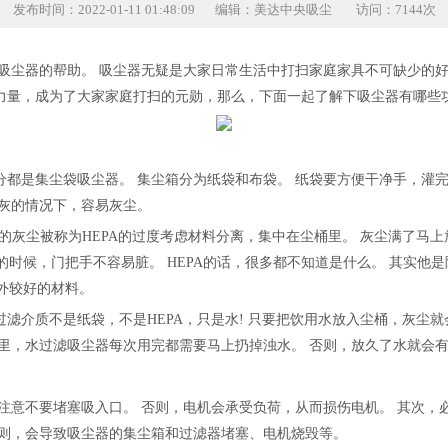
发布时间：2022-01-11 01:48:09
编辑：美达中央吸尘
访问：7144次
要吸尘器的帮助。 吸尘器无疑是大家日常生活中打扫家庭家具不可缺少的
力量，成为了大家家庭打扫的元勋，那么，下面一起了解下吸尘器有哪些功
是集尘袋吸尘器。 集尘箱分为纸袋和布袋。 纸袋要方便干净手，灌完
倒灰的情况下，容易灰尘。
的灰尘被称为HEPA的过度考虑材料分离，集中在尘桶里。 灰尘满了马上
的时候，门把手不容易脏。 HEPA的话，很多都不知道是什么。 其实他
以外较好的材料。
质不是纸袋，不是HEPA，只是水! 只要把饮用水放入尘桶，灰尘就会
里，水过滤吸尘器每次用完都需要马上扔掉浊水。 否则，放久了水就会
意不要堵塞吸入口。 否则，电机会承受负荷，从而损伤电机。 其次，必
否则，会导致吸尘器的集尘箱和过滤器堵塞、电机烧毁等。