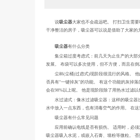
说
吸尘器
大家也不会疏远吧。 打扫卫生需
干净整洁的房子，吸尘器可以说是借助了大家的
吸尘器
有什么分类
集尘箱过度考虑式：前几天为止生产的大部分都
发展。 布袋可以多次使用，但不方便，而且在
尘杯(尘桶)过虑式)现阶段很流行的风格。 他
否具有“一键掉灰”的功能。 有这个功能的灰掉落
会在98%以上呢。 他是现阶段除了用热水过滤
水过滤式：像水过滤吸尘器：这样的吸尘器过滤介
水中放入一点东西，也有消毒空气的作用。 在这
吸尘器有什么常见问题
应用前确认电线是否有损伤。 适用时，必须注
吸尘器吸入水泥，或嵌入石膏、墙粉等微粒。 